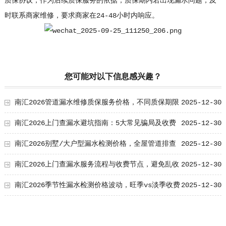
质保协议，作为后续质保服务的依据；质保期内若出现漏水问题，及
时联系商家维修，要求商家在24-48小时内响应。
您可能对以下信息感兴趣？
南汇2026管道漏水维修质保服务价格，不同质保期限
2025-12-30
收费参考
南汇2026上门查漏水避坑指南：5大常见骗局及收费
2025-12-30
陷阱
南汇2026别墅/大户型漏水检测价格，全屋管道排查
2025-12-30
收费标准
南汇2026上门查漏水服务流程与收费节点，避免乱收
2025-12-30
费指南
南汇2026季节性漏水检测价格波动，旺季vs淡季收费
2025-12-30
差异