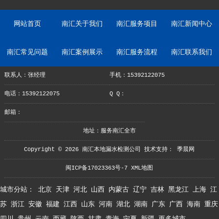
网站首页
南汇关于我们
南汇服务项目
南汇新闻中心
南汇常见问题
南汇案例展示
南汇服务流程
南汇联系我们
联系人：张经理
手机：15392122075
电话：15392122075
Q Q：
邮箱：
地址：服务南汇全市
Copyright © 2026 南汇本地漏水检测公司 技术支持：
季晨网
闽ICP备17023363号-7
XML地图
城市分站：
北京
天津
河北
山西
内蒙古
辽宁
吉林
黑龙江
上海
江
苏
浙江
安徽
福建
江西
山东
河南
湖北
湖南
广东
广西
海南
重庆
四川
贵州
云南
西藏
陕西
甘肃
青海
宁夏
新疆
更多城市